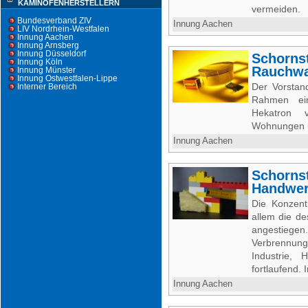
KAMINOFENHERSTELLERN
vermeiden.
Bundesverband ZIV
Innung Aachen
LIV Nordrhein-Westfalen
Innung Aachen
Innung Arnsberg
Innung Düsseldorf
Schornst
Innung Köln
Rauchwa
Innung Münster
Innung Ostwestfalen-Lippe
Der Vorstan
Interner Bereich
Rahmen ein
Hekatron 
Wohnungen u
Innung Aachen
Schornst
Handwe
Die Konzent
allem die de
angestiegen
Verbrennun
Industrie, 
fortlaufend. 
Innung Aachen