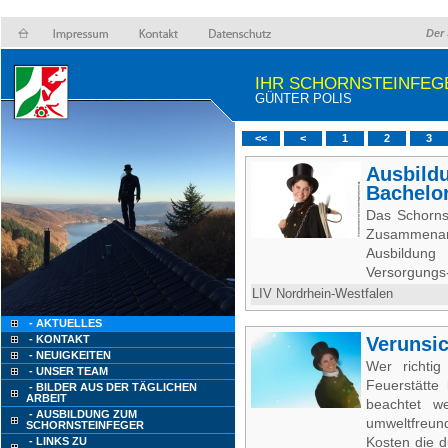
Der 
IHR SCHORNSTEINFEG
GÜNTER POLIS
<<
<
1
2
3
Ausbild
Bachelo
Das Schornst
Zusammenarb
Ausbildun
Versorgungs-
LIV Nordrhein-Westfalen
- AKTUELLES
- KONTAKT
Verunsi
- NEUIGKEITEN
Wer richti
- UNSER TEAM
Feuerstätt
- BILDER AUS DER TÄGLICHEN
ARBEIT
beachtet w
- AUSBILDUNG ZUM
umweltfreun
SCHORNSTEINFEGER
Kosten die d
- LINKS ZU